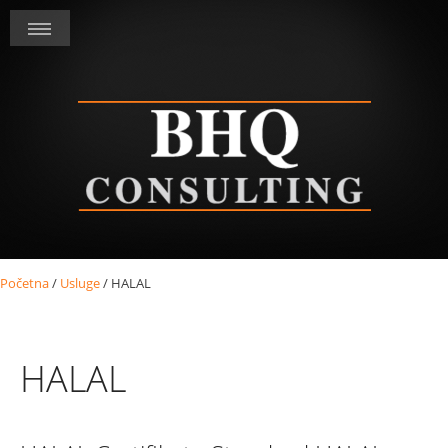
Početna
/
Usluge
/
HALAL
HALAL