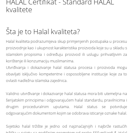
HALAL Certifikat - Standard HALAL
kvalitete
Šta je to Halal kvaliteta?
Halal kvaliteta podrazumijeva skup primjenjenih postupaka u procesu
proizvodnje kao i ukupnost karakteristika proizvoda koje su u skladu s
islamskim propisima i određuju proizvod ili uslugu prihvatljivim za
korištenje ili konzumaciju muslimanima.
Utvrđivanja i dokazivanje halal statusa procesa i proizvoda mogu
obavljati isključivo kompetentne i osposobljene institucije koje za to
ovlasti nadležna islamska zajednica.
Validno utvrđivanje i dokazivanje halal statusa mora biti utemeljna na
šerijatskim principima i odgovarajućem halal standardu, pravilnicima i
drugim proceduralnim uputama. Halal status se potvrduje
odgovarajućim dokumentom kojim se odobrava isticanje oznake halal.
Svjetsko halal tržište je jedno od najznaćajnijih i najbrže rastućih
tržišta u svijetu sa godišnjim prometom od preko 550 miljardi $. Halal