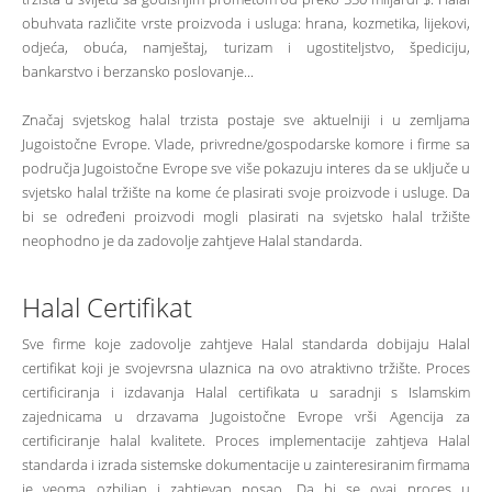
obuhvata različite vrste proizvoda i usluga: hrana, kozmetika, lijekovi,
odjeća, obuća, namještaj, turizam i ugostiteljstvo, špediciju,
bankarstvo i berzansko poslovanje...
Značaj svjetskog halal trzista postaje sve aktuelniji i u zemljama
Jugoistočne Evrope. Vlade, privredne/gospodarske komore i firme sa
područja Jugoistočne Evrope sve više pokazuju interes da se uključe u
svjetsko halal tržište na kome će plasirati svoje proizvode i usluge. Da
bi se određeni proizvodi mogli plasirati na svjetsko halal tržište
neophodno je da zadovolje zahtjeve Halal standarda.
Halal Certifikat
Sve firme koje zadovolje zahtjeve Halal standarda dobijaju Halal
certifikat koji je svojevrsna ulaznica na ovo atraktivno tržište. Proces
certificiranja i izdavanja Halal certifikata u saradnji s Islamskim
zajednicama u drzavama Jugoistočne Evrope vrši Agencija za
certificiranje halal kvalitete. Proces implementacije zahtjeva Halal
standarda i izrada sistemske dokumentacije u zainteresiranim firmama
je veoma ozbiljan i zahtjevan posao. Da bi se ovaj proces u