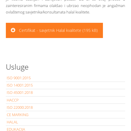
zainteresiranim firmama olakšao i ubrzao neophodan je angažman
ovlaštenog savjetnika/konsultanata halal kvalitete.
Certifikat - savjetnik Halal kvalitete (195 kB)
Usluge
ISO 9001:2015
ISO 14001:2015
ISO 45001:2018
HACCP
ISO 22000:2018
CE MARKING
HALAL
EDUKACIJA