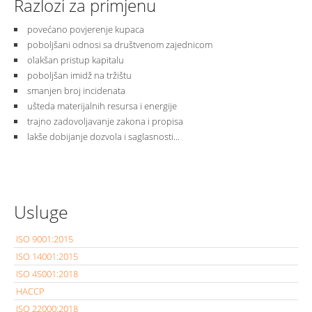
Razlozi za primjenu
povećano povjerenje kupaca
poboljšani odnosi sa društvenom zajednicom
olakšan pristup kapitalu
poboljšan imidž na tržištu
smanjen broj incidenata
ušteda materijalnih resursa i energije
trajno zadovoljavanje zakona i propisa
lakše dobijanje dozvola i saglasnosti...
Usluge
ISO 9001:2015
ISO 14001:2015
ISO 45001:2018
HACCP
ISO 22000:2018